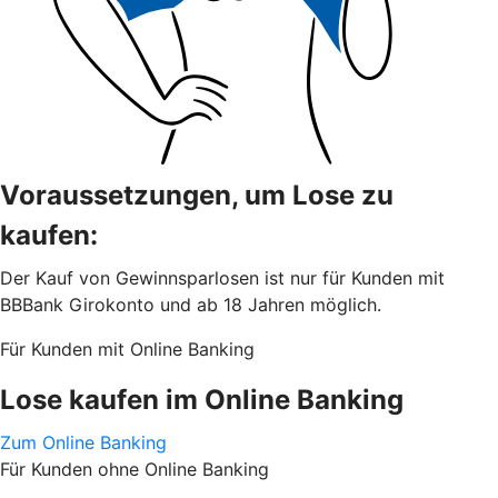
Voraussetzungen, um Lose zu
kaufen:
Der Kauf von Gewinnsparlosen ist nur für Kunden mit
BBBank Girokonto und ab 18 Jahren möglich.
Für Kunden mit Online Banking
Lose kaufen im Online Banking
Zum Online Banking
Für Kunden ohne Online Banking