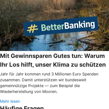
Mit Gewinnsparen Gutes tun: Warum
Ihr Los hilft, unser Klima zu schützen
Jahr für Jahr kommen rund 3 Millionen Euro Spenden
zusammen. Damit unterstützen wir bundesweit
gemeinnützige Projekte — zum Beispiel die
Wiederherstellung von Mooren.
Mehr lesen
Häufige Fragen