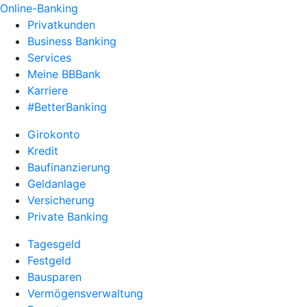
Online-Banking
Privatkunden
Business Banking
Services
Meine BBBank
Karriere
#BetterBanking
Girokonto
Kredit
Baufinanzierung
Geldanlage
Versicherung
Private Banking
Tagesgeld
Festgeld
Bausparen
Vermögensverwaltung