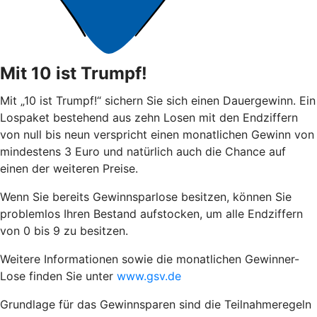
Mit 10 ist Trumpf!
Mit „10 ist Trumpf!“ sichern Sie sich einen Dauergewinn. Ein
Lospaket bestehend aus zehn Losen mit den Endziffern
von null bis neun verspricht einen monatlichen Gewinn von
mindestens 3 Euro und natürlich auch die Chance auf
einen der weiteren Preise.
Wenn Sie bereits Gewinnsparlose besitzen, können Sie
problemlos Ihren Bestand aufstocken, um alle Endziffern
von 0 bis 9 zu besitzen.
Weitere Informationen sowie die monatlichen Gewinner-
Lose finden Sie unter
www.gsv.de
Grundlage für das Gewinnsparen sind die Teilnahmeregeln