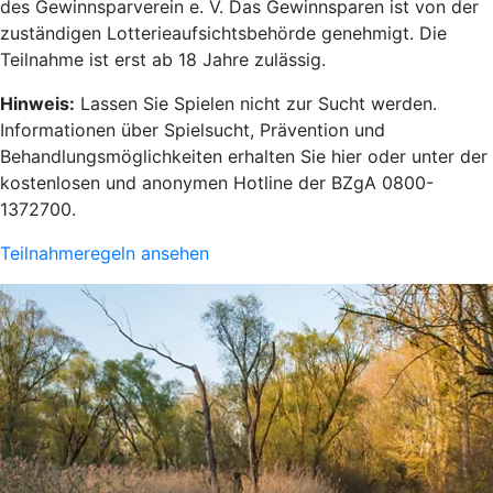
des Gewinnsparverein e. V. Das Gewinnsparen ist von der
zuständigen Lotterieaufsichtsbehörde genehmigt. Die
Teilnahme ist erst ab 18 Jahre zulässig.
Hinweis:
Lassen Sie Spielen nicht zur Sucht werden.
Informationen über Spielsucht, Prävention und
Behandlungsmöglichkeiten erhalten Sie hier oder unter der
kostenlosen und anonymen Hotline der BZgA 0800-
1372700.
Teilnahmeregeln ansehen