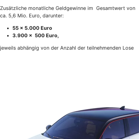
Zusätzliche monatliche Geldgewinne im Gesamtwert von
ca. 5,6 Mio. Euro, darunter:
55 x 5.000 Euro
3.900 x 500 Euro,
jeweils abhängig von der Anzahl der teilnehmenden Lose