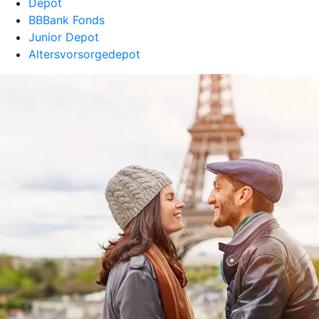
Depot
BBBank Fonds
Junior Depot
Altersvorsorgedepot