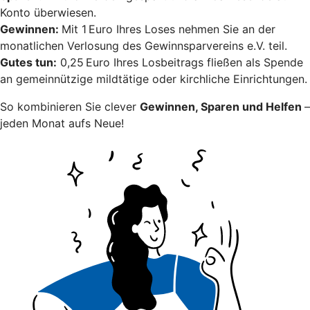
Konto überwiesen.
Gewinnen:
Mit 1 Euro Ihres Loses nehmen Sie an der
monatlichen Verlosung des Gewinnsparvereins e.V. teil.
Gutes tun:
0,25 Euro Ihres Losbeitrags fließen als Spende
an gemeinnützige mildtätige oder kirchliche Einrichtungen.
So kombinieren Sie clever
Gewinnen, Sparen und Helfen
–
jeden Monat aufs Neue!