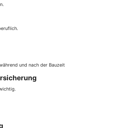
n.
eruflich.
 während und nach der Bauzeit
ersicherung
wichtig.
g