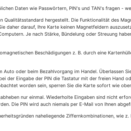
chen Daten wie Passwörtern, PIN's und TAN's fragen - werde
 Qualitätsstandard hergestellt. Die Funktionalität des Mag
Sie daher darauf, Ihre Karte keinen Magnetfeldern auszuset
omputern. Je nach Stärke, Bündelung oder Streuung haben 
romagnetischen Beschädigungen z. B. durch eine Kartenhüll
 im Auto oder beim Bezahlvorgang im Handel. Überlassen Sie 
 bei der Eingabe der PIN die Tastatur mit der freien Hand 
obachtet worden sein, sperren Sie die Karte sofort wie obe
 abheben nur einmal. Wiederholte Eingaben sind nicht erfo
en. Die PIN wird auch niemals per E-Mail von Ihnen abgef
herheitsgründen naheliegende Ziffernkombinationen, wie z.