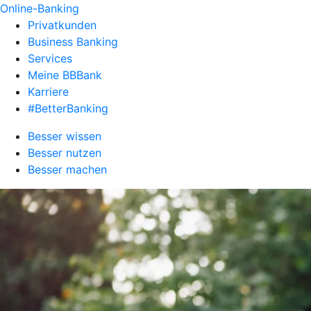
Online-Banking
Privatkunden
Business Banking
Services
Meine BBBank
Karriere
#BetterBanking
Besser wissen
Besser nutzen
Besser machen