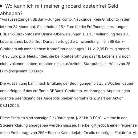
Wo kann ich mit meiner girocard kostenfrei Geld
abheben?
*Voraussetzungen BBBank-Junges Konto: Neukunde (kein Girokonto in den
letzten 24 Monaten). Sie erhalten 25,- Euro für die Eröffnung eines Jungen
BBBank-Girokontos mit Online-Überweisungen. Bis zur Vollendung des 30.
Lebensjahres kostenfrei. Danach erfolgt die Umwandlung in ein BBBank-
Girokonto mit monatlichem Kontoführungsentgelt i. H. v. 2,95 Euro, girocard
14,95 Euro p. a. Neukunden, die bei Kontoeröffnung das 18. Lebensjahr noch
nicht vollendet haben, erhalten eine zusätzliche Startprämie in Höhe von 25
Euro (insgesamt 50 Euro).
Die Auszahlung kann nach Erfüllung der Bedingungen bis zu 8 Wochen dauern
und erfolgt auf das eröffnete BBBank-Girokonto. Änderungen, Anpassungen
oder die Beendigung des Angebots bleiben vorbehalten; Start der Aktion:
03.11.2025.
Diese Prämien sind sonstige Einkünfte gem. § 22 Nr. 3 EStG, welche in der
Steuererklärung angegeben werden müssen. Hierbei gilt jedoch eine Freigrenze
(nicht Freibetrag) von 256,– Euro je Kalenderjahr für alle derartigen Einkünfte. Ab